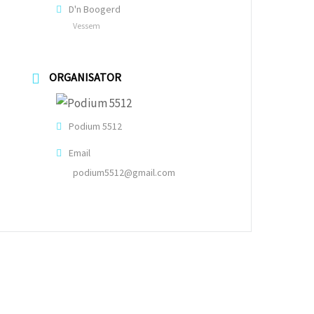
D'n Boogerd
Vessem
ORGANISATOR
Podium 5512
Email
podium5512@gmail.com