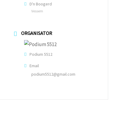
D'n Boogerd
Vessem
ORGANISATOR
Podium 5512
Email
podium5512@gmail.com